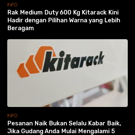
Modular Mezanine
INFO
Accessories
Rak Medium Duty 600 Kg Kitarack Kini
Info
Hadir dengan Pilihan Warna yang Lebih
Gallery
Beragam
Photo
Video
Tutorial
Clients
Contact
Search
INFO
Pesanan Naik Bukan Selalu Kabar Baik,
Jika Gudang Anda Mulai Mengalami 5