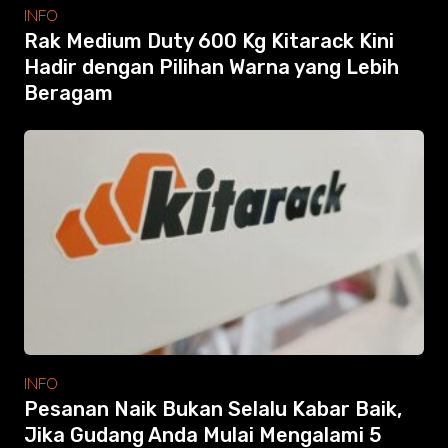
Modular Mezanine
INFO
Accessories
Rak Medium Duty 600 Kg Kitarack Kini
Info
Hadir dengan Pilihan Warna yang Lebih
Gallery
Beragam
Photo
Video
Tutorial
Clients
Contact
Search
INFO
Pesanan Naik Bukan Selalu Kabar Baik,
Jika Gudang Anda Mulai Mengalami 5