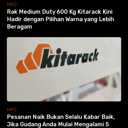
Modular Mezanine
INFO
Accessories
Rak Medium Duty 600 Kg Kitarack Kini
Info
Hadir dengan Pilihan Warna yang Lebih
Gallery
Beragam
Photo
Video
Tutorial
Clients
Contact
Search
INFO
Pesanan Naik Bukan Selalu Kabar Baik,
Jika Gudang Anda Mulai Mengalami 5