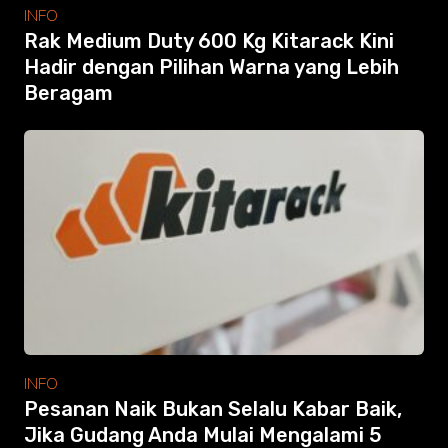
Modular Mezanine
INFO
Accessories
Rak Medium Duty 600 Kg Kitarack Kini
Info
Hadir dengan Pilihan Warna yang Lebih
Gallery
Beragam
Photo
Video
Tutorial
Clients
Contact
Search
INFO
Pesanan Naik Bukan Selalu Kabar Baik,
Jika Gudang Anda Mulai Mengalami 5