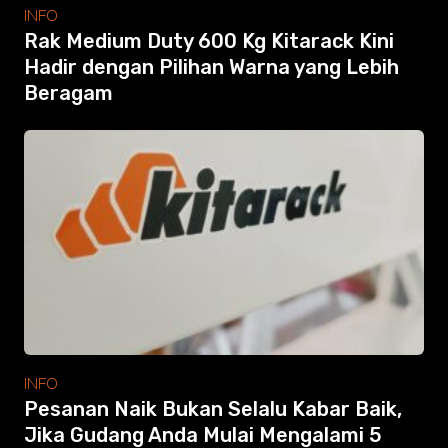
Modular Mezanine
INFO
Accessories
Rak Medium Duty 600 Kg Kitarack Kini
Info
Hadir dengan Pilihan Warna yang Lebih
Gallery
Beragam
Photo
Video
Tutorial
Clients
Contact
Search
INFO
Pesanan Naik Bukan Selalu Kabar Baik,
Jika Gudang Anda Mulai Mengalami 5