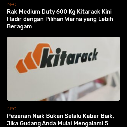
Modular Mezanine
INFO
Accessories
Rak Medium Duty 600 Kg Kitarack Kini
Info
Hadir dengan Pilihan Warna yang Lebih
Gallery
Beragam
Photo
Video
Tutorial
Clients
Contact
Search
INFO
Pesanan Naik Bukan Selalu Kabar Baik,
Jika Gudang Anda Mulai Mengalami 5