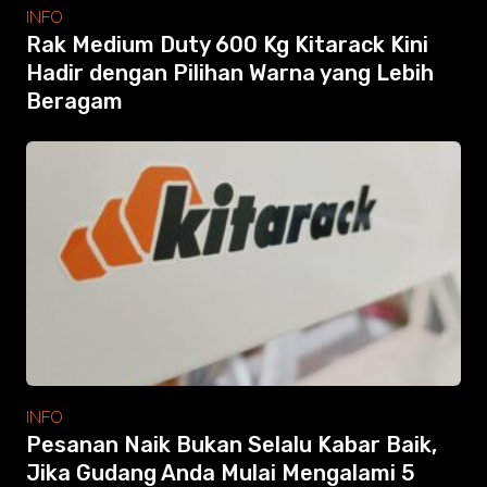
Modular Mezanine
INFO
Accessories
Rak Medium Duty 600 Kg Kitarack Kini
Info
Hadir dengan Pilihan Warna yang Lebih
Gallery
Beragam
Photo
Video
Tutorial
Clients
Contact
Search
INFO
Pesanan Naik Bukan Selalu Kabar Baik,
Jika Gudang Anda Mulai Mengalami 5