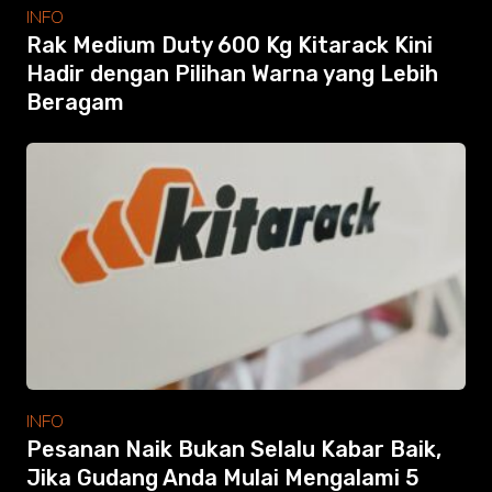
Modular Mezanine
INFO
Accessories
Rak Medium Duty 600 Kg Kitarack Kini
Info
Hadir dengan Pilihan Warna yang Lebih
Gallery
Beragam
Photo
Video
Tutorial
Clients
Contact
Search
INFO
Pesanan Naik Bukan Selalu Kabar Baik,
Jika Gudang Anda Mulai Mengalami 5