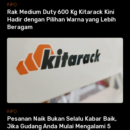
Modular Mezanine
INFO
Accessories
Rak Medium Duty 600 Kg Kitarack Kini
Info
Hadir dengan Pilihan Warna yang Lebih
Gallery
Beragam
Photo
Video
Tutorial
Clients
Contact
Search
INFO
Pesanan Naik Bukan Selalu Kabar Baik,
Jika Gudang Anda Mulai Mengalami 5