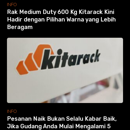
Modular Mezanine
INFO
Accessories
Rak Medium Duty 600 Kg Kitarack Kini
Info
Hadir dengan Pilihan Warna yang Lebih
Gallery
Beragam
Photo
Video
Tutorial
Clients
Contact
Search
INFO
Pesanan Naik Bukan Selalu Kabar Baik,
Jika Gudang Anda Mulai Mengalami 5