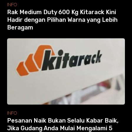
Modular Mezanine
INFO
Accessories
Rak Medium Duty 600 Kg Kitarack Kini
Info
Hadir dengan Pilihan Warna yang Lebih
Gallery
Beragam
Photo
Video
Tutorial
Clients
Contact
Search
INFO
Pesanan Naik Bukan Selalu Kabar Baik,
Jika Gudang Anda Mulai Mengalami 5