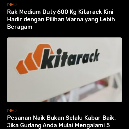
Modular Mezanine
INFO
Accessories
Rak Medium Duty 600 Kg Kitarack Kini
Info
Hadir dengan Pilihan Warna yang Lebih
Gallery
Beragam
Photo
Video
Tutorial
Clients
Contact
Search
INFO
Pesanan Naik Bukan Selalu Kabar Baik,
Jika Gudang Anda Mulai Mengalami 5