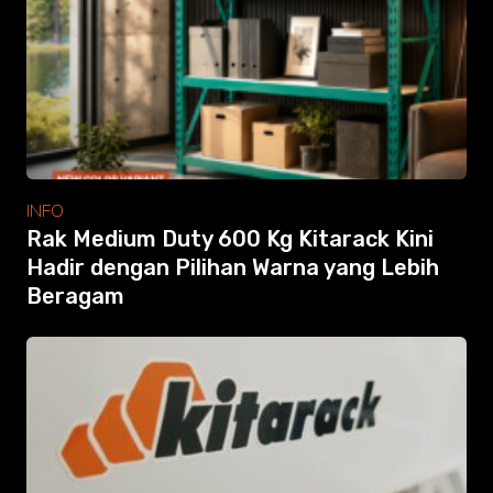
Modular Mezanine
Accessories
Info
Gallery
Photo
Video
Tutorial
Clients
INFO
Contact
Rak Medium Duty 600 Kg Kitarack Kini
Hadir dengan Pilihan Warna yang Lebih
Beragam
Search