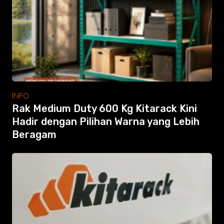
Modular Mezanine
Accessories
Info
Gallery
Photo
Video
Tutorial
Clients
INFO
Contact
Rak Medium Duty 600 Kg Kitarack Kini
Hadir dengan Pilihan Warna yang Lebih
Beragam
Search