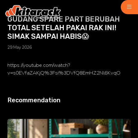
GUDANG SPARE PART BERUBAH
TOTAL SETELAH PAKAI RAK INI!
Home
SIMAK SAMPAI HABIS😱
About Us
29 May 2026
Why Us
Product
Light Duty
https://youtube.com/watch?
chemindustry.kz
v=s0EVfaZAKjQ%3Fsi%3DVfQ8EmHZ2Nl6KvqO
Medium Duty
museumbld.com
Heavy Duty
Recommendation
niihimmash.ru
Pallet Rack
senya-spasatel.ru
Stacking Rack
tesakademi.net