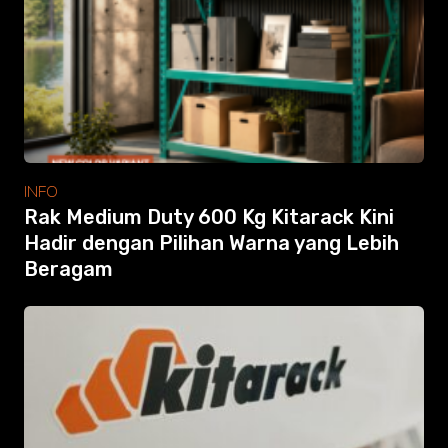
Modular Mezanine
Accessories
Info
Gallery
Photo
Video
Tutorial
Clients
INFO
Contact
Rak Medium Duty 600 Kg Kitarack Kini
Hadir dengan Pilihan Warna yang Lebih
Beragam
Search