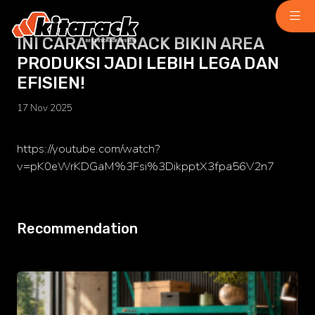
INI CARA KITARACK BIKIN AREA
PRODUKSI JADI LEBIH LEGA DAN
Home
EFISIEN!
About Us
17 Nov 2025
Why Us
Product
Light Duty
https://youtube.com/watch?
chemindustry.kz
v=pK0eWrKDGaM%3Fsi%3DikpptX3fpa56V2n7
Medium Duty
museumbld.com
Heavy Duty
Recommendation
niihimmash.ru
Pallet Rack
senya-spasatel.ru
Stacking Rack
tesakademi.net