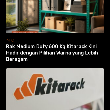
Modular Mezanine
Accessories
Info
Gallery
Photo
Video
Tutorial
INFO
Clients
Rak Medium Duty 600 Kg Kitarack Kini
Contact
Hadir dengan Pilihan Warna yang Lebih
Beragam
Search