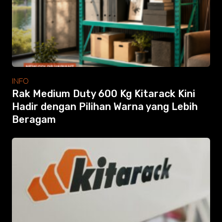
Modular Mezanine
Accessories
Info
Gallery
Photo
Video
Tutorial
INFO
Clients
Rak Medium Duty 600 Kg Kitarack Kini
Contact
Hadir dengan Pilihan Warna yang Lebih
Beragam
Search