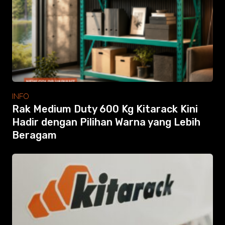
Modular Mezanine
Accessories
Info
Gallery
Photo
Video
Tutorial
Clients
INFO
Contact
Rak Medium Duty 600 Kg Kitarack Kini
Hadir dengan Pilihan Warna yang Lebih
Beragam
Search