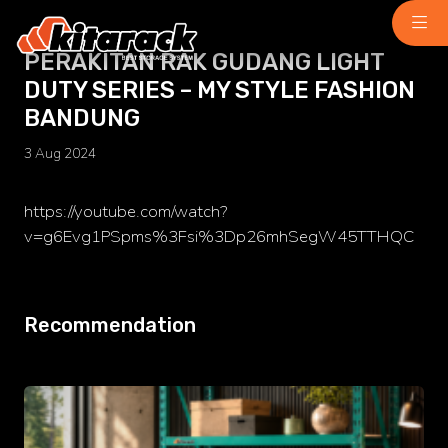
PERAKITAN RAK GUDANG LIGHT
DUTY SERIES – MY STYLE FASHION
Home
BANDUNG
About Us
3 Aug 2024
Why Us
Product
Light Duty
https://youtube.com/watch?
chemindustry.kz
v=g6Evg1PSpms%3Fsi%3Dp26mhSegW45TTHQC
Medium Duty
museumbld.com
Heavy Duty
Recommendation
niihimmash.ru
Pallet Rack
senya-spasatel.ru
Stacking Rack
tesakademi.net