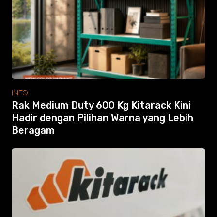
Modular Mezanine
Accessories
Info
Gallery
Photo
Video
Tutorial
Clients
INFO
Contact
Rak Medium Duty 600 Kg Kitarack Kini
Hadir dengan Pilihan Warna yang Lebih
Beragam
Search