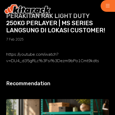
PERAKITAN RAK LIGHT DUTY
250KG PERLAYER | MS SERIES
Home
LANGSUNG DI LOKASI CUSTOMER!
About Us
7 Feb 2025
Why Us
Product
Light Duty
https://youtube.com/watch?
chemindustry.kz
v=DU4_d35gRLc%3Fsi%3Dezm9bPo1Cmt9kdts
Medium Duty
museumbld.com
Heavy Duty
Recommendation
niihimmash.ru
Pallet Rack
senya-spasatel.ru
Stacking Rack
tesakademi.net