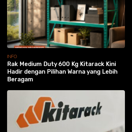
Modular Mezanine
Accessories
Info
Gallery
Photo
Video
Tutorial
Clients
INFO
Contact
Rak Medium Duty 600 Kg Kitarack Kini
Hadir dengan Pilihan Warna yang Lebih
Beragam
Search