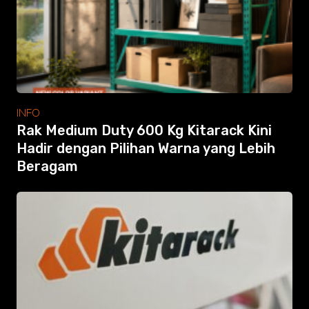
Modular Mezanine
Accessories
Info
Gallery
Photo
Video
Tutorial
INFO
Clients
Rak Medium Duty 600 Kg Kitarack Kini
Contact
Hadir dengan Pilihan Warna yang Lebih
Beragam
Search