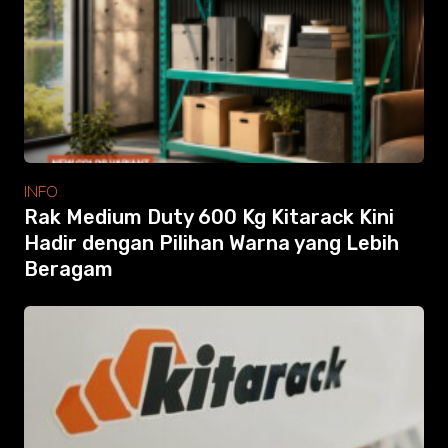
Modular Mezanine
Accessories
Info
Gallery
Photo
Video
Tutorial
Clients
INFO
Contact
Rak Medium Duty 600 Kg Kitarack Kini
Hadir dengan Pilihan Warna yang Lebih
Beragam
Search