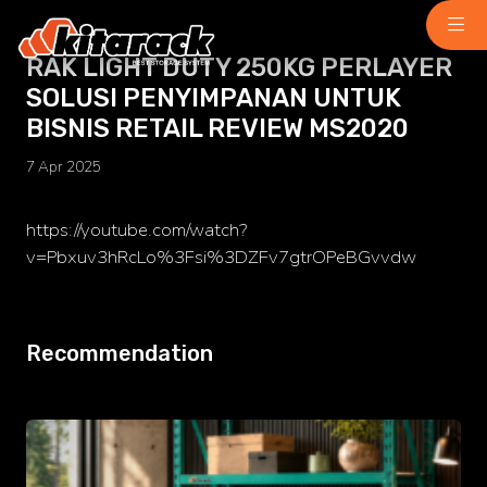
RAK LIGHT DUTY 250KG PERLAYER
SOLUSI PENYIMPANAN UNTUK
Home
BISNIS RETAIL REVIEW MS2020
About Us
7 Apr 2025
Why Us
Product
Light Duty
https://youtube.com/watch?
chemindustry.kz
v=Pbxuv3hRcLo%3Fsi%3DZFv7gtrOPeBGvvdw
Medium Duty
museumbld.com
Heavy Duty
Recommendation
niihimmash.ru
Pallet Rack
senya-spasatel.ru
Stacking Rack
tesakademi.net