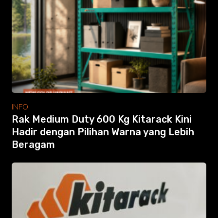
Modular Mezanine
Accessories
Info
Gallery
Photo
Video
Tutorial
Clients
Contact
INFO
Rak Medium Duty 600 Kg Kitarack Kini
Hadir dengan Pilihan Warna yang Lebih
Beragam
Search