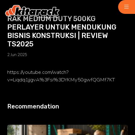
RAK MEDIUM DUTY 500KG
PERLAYER UNTUK MENDUKUNG
Home
BISNIS KONSTRUKSI | REVIEW
About Us
TS2025
Why Us
2 Jun 2025
Product
Light Duty
chemindustry.kz
https://youtube.com/watch?
Medium Duty
v=Liqdq1jjgvA%3Fsi%3DYKMy50gwfQGMf7KT
museumbld.com
Heavy Duty
niihimmash.ru
Recommendation
Pallet Rack
senya-spasatel.ru
Stacking Rack
tesakademi.net