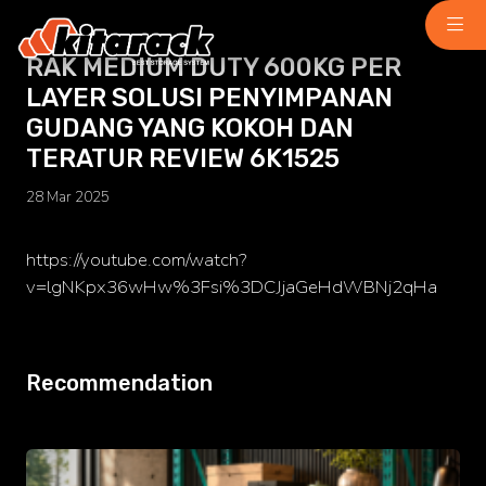
RAK MEDIUM DUTY 600KG PER
LAYER SOLUSI PENYIMPANAN
Home
GUDANG YANG KOKOH DAN
About Us
TERATUR REVIEW 6K1525
Why Us
28 Mar 2025
Product
Light Duty
chemindustry.kz
https://youtube.com/watch?
Medium Duty
v=lgNKpx36wHw%3Fsi%3DCJjaGeHdWBNj2qHa
museumbld.com
Heavy Duty
niihimmash.ru
Recommendation
Pallet Rack
senya-spasatel.ru
Stacking Rack
tesakademi.net