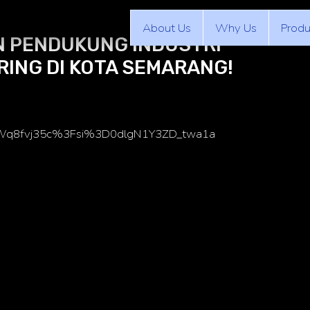
About Us
Why Us
Produ
N PENDUKUNG INDUSTRI
RING DI KOTA SEMARANG!
mfWq8fvj35c%3Fsi%3D0dlgN1Y3ZD_twa1a