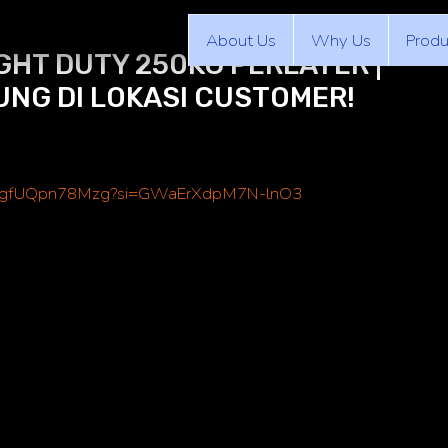
About Us
Why Us
Produ
GHT DUTY 250KG PERLAYER |
UNG DI LOKASI CUSTOMER!
ed/gfUQpn78Mzg?si=GWaErXdpM7N-lnO3