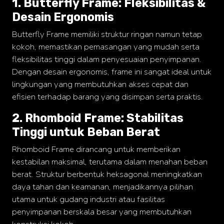
1. Butterfly Frame: Fleksibilitas &
Modular Mezanine
Desain Ergonomis
Accessories
Info
Butterfly Frame memiliki struktur ringan namun tetap
Gallery
kokoh, memastikan pemasangan yang mudah serta
Photo
fleksibilitas tinggi dalam penyesuaian penyimpanan.
Video
Dengan desain ergonomis, frame ini sangat ideal untuk
Tutorial
lingkungan yang membutuhkan akses cepat dan
Clients
efisien terhadap barang yang disimpan serta praktis.
Contact
2. Rhomboid Frame: Stabilitas
Tinggi untuk Beban Berat
Rhomboid Frame dirancang untuk memberikan
kestabilan maksimal, terutama dalam menahan beban
berat. Struktur berbentuk heksagonal meningkatkan
daya tahan dan keamanan, menjadikannya pilihan
utama untuk gudang industri atau fasilitas
penyimpanan berskala besar yang membutuhkan