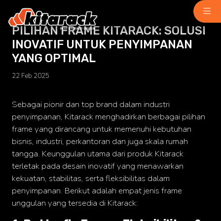
PILIHAN FRAME KITARACK: SOLUSI
INOVATIF UNTUK PENYIMPANAN
Home
YANG OPTIMAL
About Us
22 Feb 2025
Why Us
Product
Light Duty
Sebagai pionir dan top brand dalam industri
chemindustry.kz
penyimpanan, Kitarack menghadirkan berbagai pilihan
Medium Duty
frame yang dirancang untuk memenuhi kebutuhan
museumbld.com
bisnis, industri, perkantoran dan juga skala rumah
Heavy Duty
tangga. Keunggulan utama dari produk Kitarack
niihimmash.ru
terletak pada desain inovatif yang menawarkan
Pallet Rack
kekuatan, stabilitas, serta fleksibilitas dalam
senya-spasatel.ru
penyimpanan. Berikut adalah empat jenis frame
Stacking Rack
unggulan yang tersedia di Kitarack:
tesakademi.net