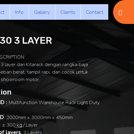
ct
Info
Gallery
Clients
Contact
30 3 LAYER
SCRIPTION
 layer dari Kitarack dengan rangka baja
beban berat, tampil rapi, dan cocok untuk
i showroom motor.
ion
ID :
Multifunction Warehouse Rack Light Duty
 D
: 2000mm x 3000mm x 450mm
: ± 300 kg / Layer
f layers
: 3 Layers