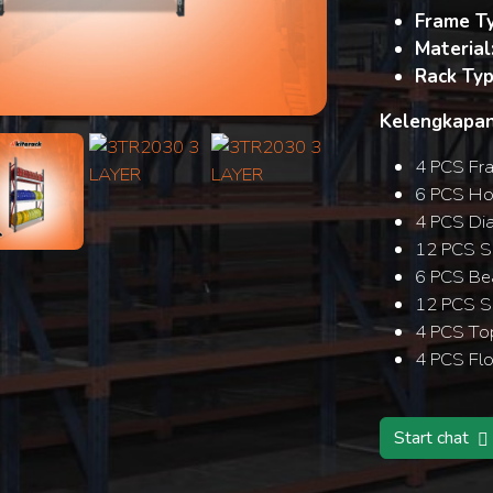
Frame T
Material
Rack Typ
Search
Kelengkapan
4 PCS Fr
6 PCS Hor
4 PCS Di
12 PCS S
6 PCS B
12 PCS Sa
4 PCS To
4 PCS Fl
Start chat