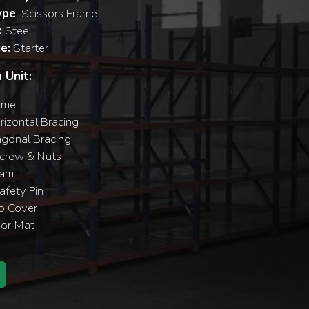
ype
: Scissors Frame
:
Steel
e:
Starter
 Unit:
ame
izontal Bracing
agonal Bracing
crew & Nuts
eam
fety Pin
p Cover
oor Mat