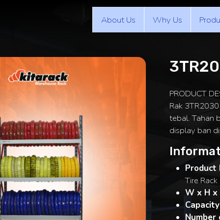
About Us
Why Us
Produ
3TR20
PRODUCT DE
Rak 3TR2030 3
tebal. Tahan 
display ban d
Informat
Product 
Tire Rack
W x H x
Capacity
Number o