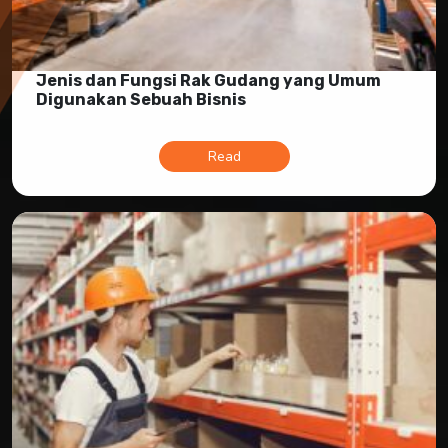
Modular Mezanine
Accessories
Info
Jenis dan Fungsi Rak Gudang yang Umum
Gallery
Digunakan Sebuah Bisnis
Photo
Video
Read
Tutorial
Clients
Contact