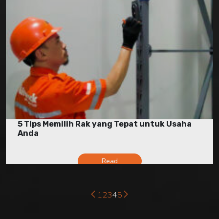
5 Tips Memilih Rak yang Tepat untuk Usaha
Anda
Read
1
2
3
4
5