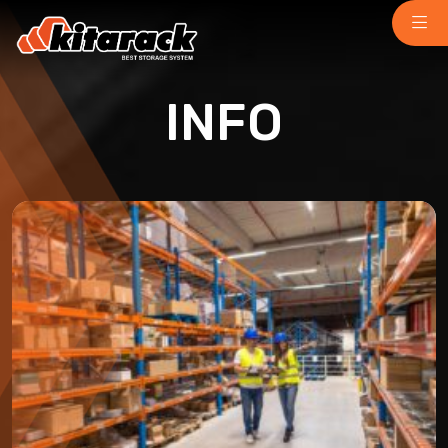
INFO
Home
About Us
Why Us
Product
Light Duty
chemindustry.kz
Medium Duty
museumbld.com
Heavy Duty
niihimmash.ru
Pallet Rack
senya-spasatel.ru
Stacking Rack
tesakademi.net